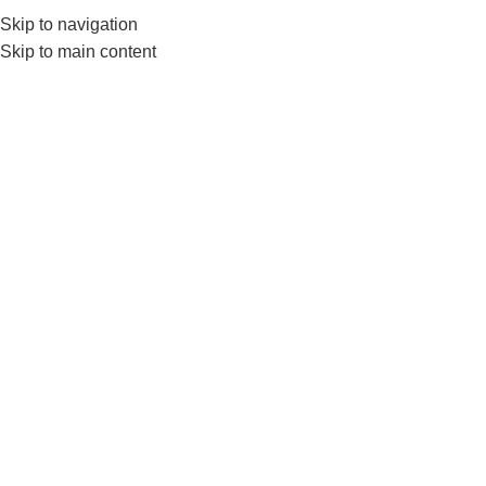
0552224782
info@amersaudi.com
Skip to navigation
Skip to main content
Management consulting
services