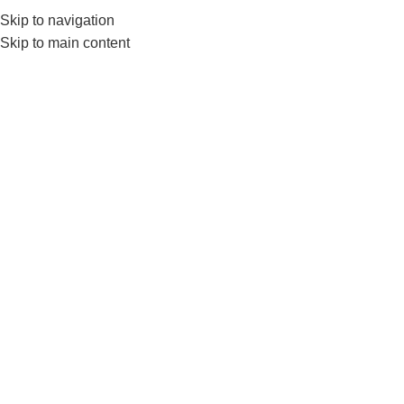
0552224782
info@amersaudi.com
Skip to navigation
Skip to main content
Trademark registration
services