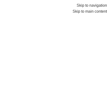
info@amersaudi.com
0552224782
Skip to navigation
Skip to main content
المقاولات
الرئيسية
/
Archive by Category "المقاولات"
04
نوفمبر